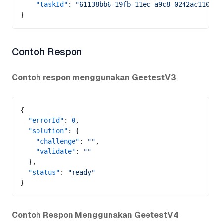
    "taskId"
: 
"61138bb6-19fb-11ec-a9c8-0242ac11000
}
Contoh Respon
Contoh respon menggunakan GeetestV3
{
  "errorId"
: 
0
,
  "solution"
: {
    "challenge"
: 
""
,
    "validate"
: 
""
  },
  "status"
: 
"ready"
}
Contoh Respon Menggunakan GeetestV4