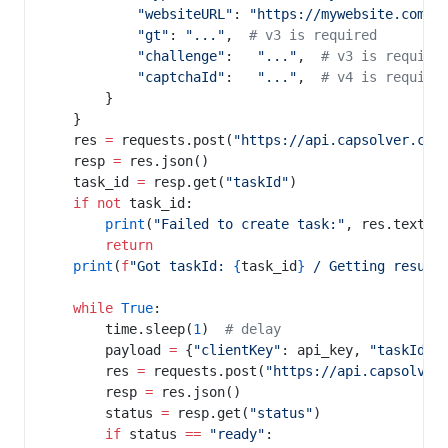
            "websiteURL"
: 
"https://mywebsite.com/g
            "gt"
: 
"..."
,  
# v3 is required
            "challenge"
:   
"..."
,  
# v3 is require
            "captchaId"
:   
"..."
,  
# v4 is require
        }
    }
    res 
=
 requests.post(
"https://api.capsolver.com
    resp 
=
 res.json()
    task_id 
=
 resp.get(
"taskId"
)
    if
 not
 task_id:
        print
(
"Failed to create task:"
, res.text)
        return
    print
(
f
"Got taskId: 
{
task_id
}
 / Getting result
    while
 True
:
        time.sleep(
1
)  
# delay
        payload 
=
 {
"clientKey"
: api_key, 
"taskId"
:
        res 
=
 requests.post(
"https://api.capsolver
        resp 
=
 res.json()
        status 
=
 resp.get(
"status"
)
        if
 status 
==
 "ready"
: