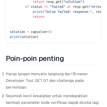
            return
 resp.get(
"solution"
)
        if
 status 
==
 "failed"
 or
 resp.get(
"errorId
            print
(
"Solve failed! response:"
, res.t
            return
solution 
=
 capsolver()
print
(solution)
Poin-poin penting
Harap jangan menyalin langsung dari Browser
Developer Tool, GET GT dan challenge pada
permintaan.
Sejumlah kecil kesalahan untuk mendapatkan
kembali parameter kode verifikasi dapat dicoba lagi.