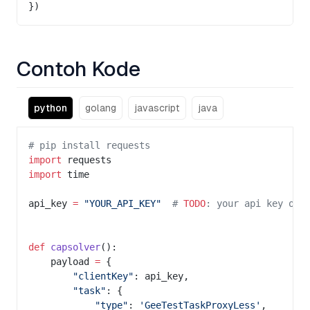
})
Contoh Kode
python
golang
javascript
java
# pip install requests
import
 requests
import
 time
api_key 
=
 "YOUR_API_KEY"
  # 
TODO
: your api key of 
def
 capsolver
():
    payload 
=
 {
        "clientKey"
: api_key,
        "task"
: {
            "type"
: 
'GeeTestTaskProxyLess'
,