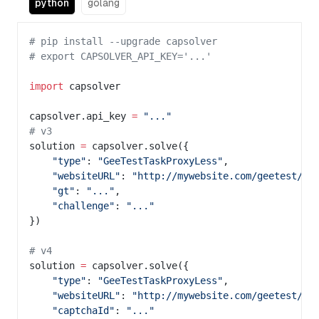
python
golang
# pip install --upgrade capsolver
# export CAPSOLVER_API_KEY='...'
import
 capsolver
capsolver.api_key 
=
 "..."
# v3
solution 
=
 capsolver.solve({
    "type"
: 
"GeeTestTaskProxyLess"
,
    "websiteURL"
: 
"http://mywebsite.com/geetest/te
    "gt"
: 
"..."
,
    "challenge"
: 
"..."
})
# v4
solution 
=
 capsolver.solve({
    "type"
: 
"GeeTestTaskProxyLess"
,
    "websiteURL"
: 
"http://mywebsite.com/geetest/te
    "captchaId"
: 
"..."