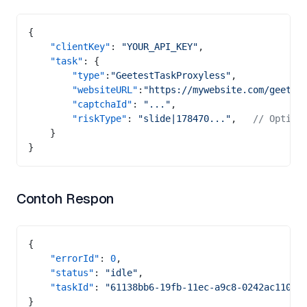
{
    "clientKey"
: 
"YOUR_API_KEY"
,
    "task"
: {
        "type"
:
"GeetestTaskProxyless"
,
        "websiteURL"
:
"https://mywebsite.com/geetes
        "captchaId"
: 
"..."
,
        "riskType"
: 
"slide|178470..."
,   
// Option
    }
}
Contoh Respon
{
    "errorId"
: 
0
,
    "status"
: 
"idle"
,
    "taskId"
: 
"61138bb6-19fb-11ec-a9c8-0242ac11000
}