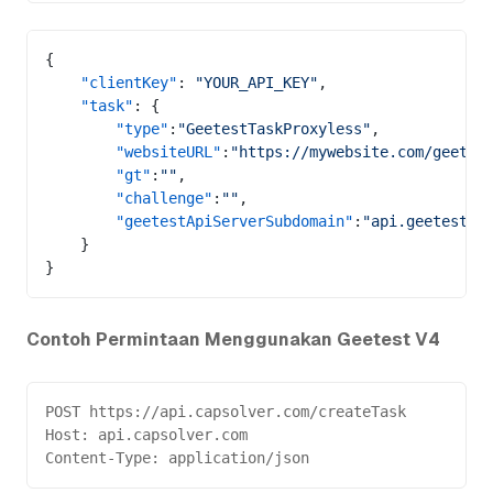
{
    "clientKey"
: 
"YOUR_API_KEY"
,
    "task"
: {
        "type"
:
"GeetestTaskProxyless"
,
        "websiteURL"
:
"https://mywebsite.com/geetes
        "gt"
:
""
,
        "challenge"
:
""
,
        "geetestApiServerSubdomain"
:
"api.geetest.c
    }
}
Contoh Permintaan Menggunakan Geetest V4
POST https://api.capsolver.com/createTask
Host: api.capsolver.com
Content-Type: application/json