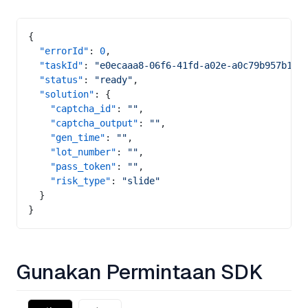
{
  "errorId"
: 
0
,
  "taskId"
: 
"e0ecaaa8-06f6-41fd-a02e-a0c79b957b15"
  "status"
: 
"ready"
,
  "solution"
: {
    "captcha_id"
: 
""
,
    "captcha_output"
: 
""
,
    "gen_time"
: 
""
,
    "lot_number"
: 
""
,
    "pass_token"
: 
""
,
    "risk_type"
: 
"slide"
  }
}
Gunakan Permintaan SDK