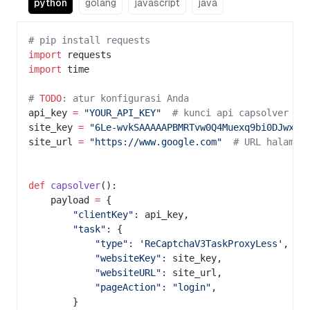
python
golang
javascript
java
# pip install requests
import
 requests
import
 time
# 
TODO
: atur konfigurasi Anda
api_key 
=
 "YOUR_API_KEY"
  # kunci api capsolver An
site_key 
=
 "6Le-wvkSAAAAAPBMRTvw0Q4Muexq9bi0DJwx_k
site_url 
=
 "https://www.google.com"
  # URL halaman
def
 capsolver
():
    payload 
=
 {
        "clientKey"
: api_key,
        "task"
: {
            "type"
: 
'ReCaptchaV3TaskProxyLess'
,
            "websiteKey"
: site_key,
            "websiteURL"
: site_url,
            "pageAction"
: 
"login"
,
        }