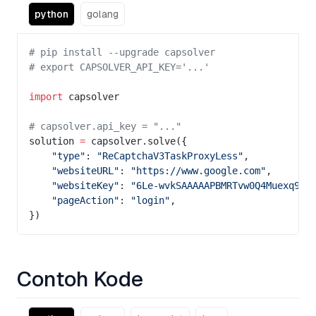
python
golang
# pip install --upgrade capsolver
# export CAPSOLVER_API_KEY='...'
import
 capsolver
# capsolver.api_key = "..."
solution 
=
 capsolver.solve({
    "type"
: 
"ReCaptchaV3TaskProxyLess"
,
    "websiteURL"
: 
"https://www.google.com"
,
    "websiteKey"
: 
"6Le-wvkSAAAAAPBMRTvw0Q4Muexq9bi
    "pageAction"
: 
"login"
,
})
Contoh Kode