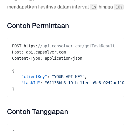
mendapatkan hasilnya dalam interval
hingga
1s
10s
Contoh Permintaan
POST https:
//api.capsolver.com/getTaskResult
Host: api.capsolver.com
Content-Type: application/json
{
    "clientKey"
: 
"YOUR_API_KEY"
,
    "taskId"
: 
"61138bb6-19fb-11ec-a9c8-0242ac11000
}
Contoh Tanggapan