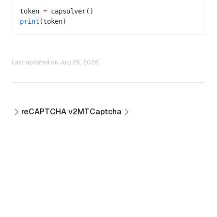
token 
=
 capsolver()
print
(token)
Last updated on
July 29, 2026
reCAPTCHA v2
MTCaptcha