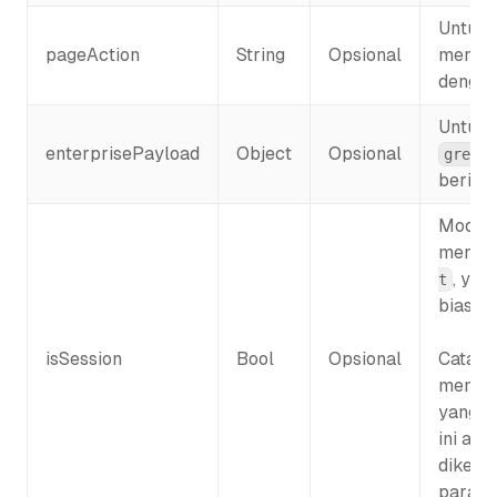
Untuk 
pageAction
String
Opsional
menemu
dengan
Untuk v
enterprisePayload
Object
Opsional
grecap
berika
Mode se
mengem
, yan
t
biasan
isSession
Bool
Opsional
Catata
memerl
yang bi
ini ada
dikemb
parame