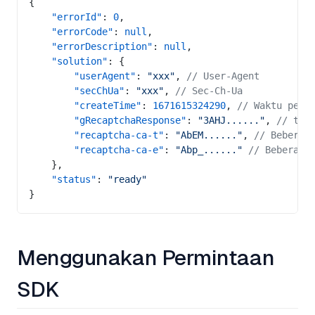
{
    "errorId"
: 
0
,
    "errorCode"
: 
null
,
    "errorDescription"
: 
null
,
    "solution"
: {
        "userAgent"
: 
"xxx"
, 
// User-Agent
        "secChUa"
: 
"xxx"
, 
// Sec-Ch-Ua
        "createTime"
: 
1671615324290
, 
// Waktu pemb
        "gRecaptchaResponse"
: 
"3AHJ......"
, 
// tok
        "recaptcha-ca-t"
: 
"AbEM......"
, 
// Beberap
        "recaptcha-ca-e"
: 
"Abp_......"
 // Beberapa
    },
    "status"
: 
"ready"
}
Menggunakan Permintaan
SDK