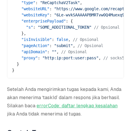
    "type"
: 
"ReCaptchaV2Task"
,
    "websiteURL"
: 
"https://www.google.com/recaptch
    "websiteKey"
: 
"6Le-wvkSAAAAAPBMRTvw0Q4Muexq9bi
    "enterprisePayload"
: {
      "s"
: 
"SOME_ADDITIONAL_TOKEN"
 // Opsional
    },
    "isInvisible"
: 
false
, 
// Opsional
    "pageAction"
: 
"submit"
, 
// Opsional
    "apiDomain"
: 
""
, 
// Opsional
    "proxy"
: 
"http:ip:port:user:pass"
, 
// socks5:i
  }
}
Setelah Anda mengirimkan tugas kepada kami, Anda
akan menerima ‘taskId’ dalam respons jika berhasil.
Silakan baca
errorCode: daftar lengkap kesalahan
jika Anda tidak menerima id tugas.