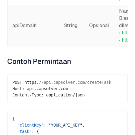
Nama d
Biasany
apiDomain
String
Opsional
dilewa
•
http:
•
http:
Contoh Permintaan
POST https:
//api.capsolver.com/createTask
Host: api.capsolver.com
Content-Type: application/json
{
  "clientKey"
: 
"YOUR_API_KEY"
,
  "task"
: {