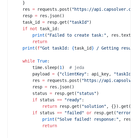
    }
    res 
=
 requests.post(
"https://api.capsolver.com
    resp 
=
 res.json()
    task_id 
=
 resp.get(
"taskId"
)
    if
 not
 task_id:
        print
(
"Failed to create task:"
, res.text)
        return
    print
(
f
"Got taskId: 
{
task_id
}
 / Getting result
    while
 True
:
        time.sleep(
1
)  
# jeda
        payload 
=
 {
"clientKey"
: api_key, 
"taskId"
:
        res 
=
 requests.post(
"https://api.capsolver
        resp 
=
 res.json()
        status 
=
 resp.get(
"status"
)
        if
 status 
==
 "ready"
:
            return
 resp.get(
"solution"
, {}).get(
'g
        if
 status 
==
 "failed"
 or
 resp.get(
"errorId
            print
(
"Solve failed! response:"
, res.t
            return