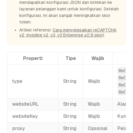
mendapatkan konfigurasi JSON dan kirimkan ke
layanan pelanggan kami untuk konfigurasi. Setelah
konfigurasi, ini akan sangat meningkatkan skor
token.
Artikel referensi:
Cara menyelesaikan reCAPTCHA
v2, invisible v2, v3, v3 Enterprise ≥0.9 skor)
Properti
Tipe
Wajib
ReCapt
ReCapt
type
String
Wajib
ReCapt
ReCapt
websiteURL
String
Wajib
Alamat
websiteKey
String
Wajib
Kunci 
proxy
String
Opsional
Pelaja