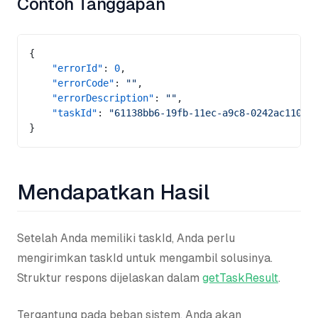
Contoh Tanggapan
{
    "errorId"
: 
0
,
    "errorCode"
: 
""
,
    "errorDescription"
: 
""
,
    "taskId"
: 
"61138bb6-19fb-11ec-a9c8-0242ac11000
}
Mendapatkan Hasil
Setelah Anda memiliki taskId, Anda perlu
mengirimkan taskId untuk mengambil solusinya.
Struktur respons dijelaskan dalam
getTaskResult
.
Tergantung pada beban sistem, Anda akan