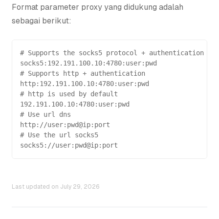
Format parameter proxy yang didukung adalah
sebagai berikut:
# Supports the socks5 protocol + authentication
socks5:192.191.100.10:4780:user:pwd
# Supports http + authentication
http:192.191.100.10:4780:user:pwd
# http is used by default
192.191.100.10:4780:user:pwd
# Use url dns
http://user:pwd@ip:port
# Use the url socks5
socks5://user:pwd@ip:port
Last updated on
July 29, 2026