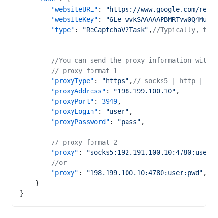
        "websiteURL"
: 
"https://www.google.com/reca
        "websiteKey"
: 
"6Le-wvkSAAAAAPBMRTvw0Q4Muex
        "type"
: 
"ReCaptchaV2Task"
,
//Typically, tas
        //You can send the proxy information with 
        // proxy format 1
        "proxyType"
: 
"https"
,
// socks5 | http | ht
        "proxyAddress"
: 
"198.199.100.10"
,
        "proxyPort"
: 
3949
,
        "proxyLogin"
: 
"user"
,
        "proxyPassword"
: 
"pass"
, 
        // proxy format 2
        "proxy"
: 
"socks5:192.191.100.10:4780:user:
        //or
        "proxy"
: 
"198.199.100.10:4780:user:pwd"
, 
/
    }
}