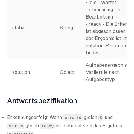
• idle - Wartet
• processing - In
Bearbeitung
• ready - Die Erkennu
status
String
ist abgeschlossen un
das Ergebnis ist im
solution-Parameter z
finden
Aufgabenergebnisdat
solution
Object
Variiert je nach
Aufgabentyp
Antwortspezifikation
Erkennungserfolg: Wenn
gleich
und
errorId
0
gleich
ist, befindet sich das Ergebnis
status
ready