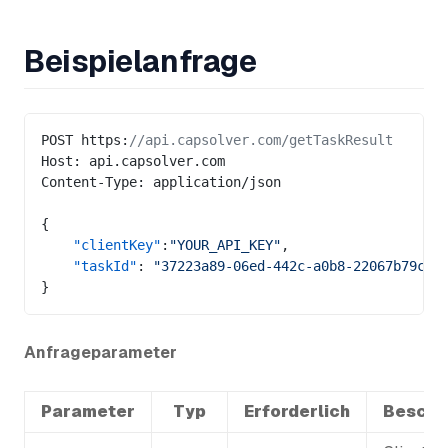
Beispielanfrage
POST https:
//api.capsolver.com/getTaskResult
Host: api.capsolver.com
Content-Type: application/json
{
    "clientKey"
:
"YOUR_API_KEY"
,
    "taskId"
: 
"37223a89-06ed-442c-a0b8-22067b79c5b
}
Anfrageparameter
Parameter
Typ
Erforderlich
Beschr