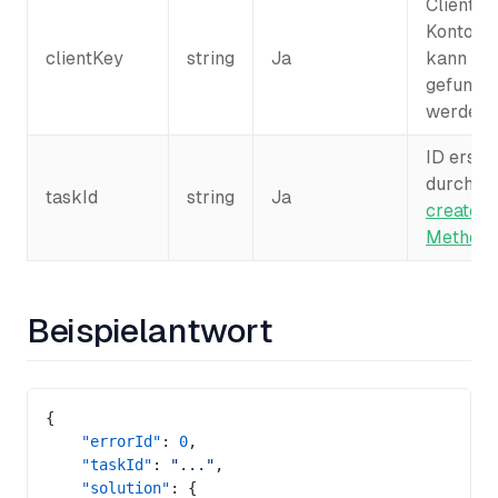
Client-
Kontosch
clientKey
string
Ja
kann
hie
gefunde
werden
ID erstel
durch di
taskId
string
Ja
createT
Method
Beispielantwort
{
    "errorId"
: 
0
,
	"taskId"
: 
"..."
,
    "solution"
: {