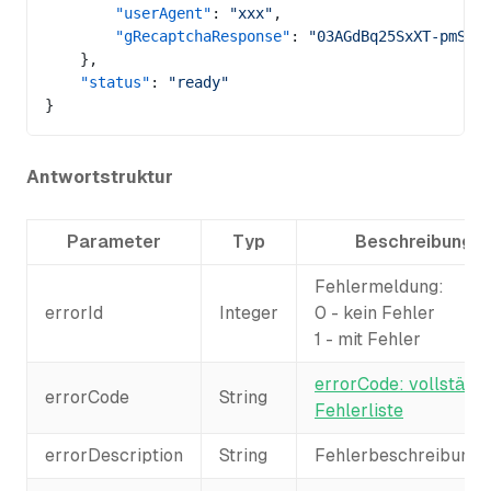
        "userAgent"
: 
"xxx"
,
        "gRecaptchaResponse"
: 
"03AGdBq25SxXT-pmSeB
    },
    "status"
: 
"ready"
}
Antwortstruktur
Parameter
Typ
Beschreibung
Fehlermeldung:
errorId
Integer
0 - kein Fehler
1 - mit Fehler
errorCode: vollständ
errorCode
String
Fehlerliste
errorDescription
String
Fehlerbeschreibung