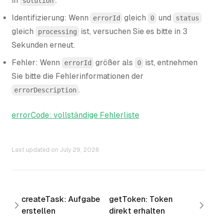
in
.
solution
Identifizierung: Wenn
gleich
und
errorId
0
status
gleich
ist, versuchen Sie es bitte in 3
processing
Sekunden erneut.
Fehler: Wenn
größer als
ist, entnehmen
errorId
0
Sie bitte die Fehlerinformationen der
.
errorDescription
errorCode: vollständige Fehlerliste
Last updated on
July 29, 2026
createTask: Aufgabe
getToken: Token
erstellen
direkt erhalten