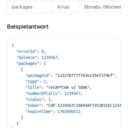
packages
Array
Monats-/Wochenpa
Beispielantwort
{
  "errorId"
: 
0
,
  "balance"
: 
1234567
,
  "packages"
: [
    {
      "packageId"
: 
"12327bff7f703e135e7379kf"
,
      "type"
: 
2
,
      "title"
: 
"reCAPTCHA v2 500K"
,
      "numberOfCalls"
: 
1234567
,
      "status"
: 
1
,
      "token"
: 
"CAP-1234567C19044AF7351B31EC123456
      "expireTime"
: 
1702896511
    }
  ]