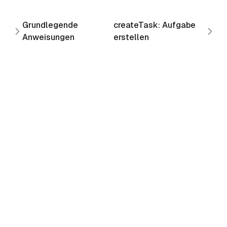
Grundlegende
createTask: Aufgabe
Anweisungen
erstellen
Copyright ©
2026
. All Rights Reserved