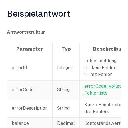
Beispielantwort
Antwortstruktur
Parameter
Typ
Beschreibung
Fehlermeldung:
errorId
Integer
0 - kein Fehler
1 - mit Fehler
errorCode: vollstän
errorCode
String
Fehlerliste
Kurze Beschreibung
errorDescription
String
des Fehlers
balance
Decimal
Kontostandswert in