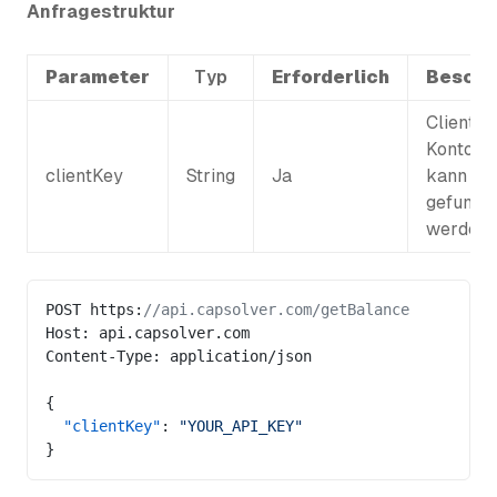
Anfragestruktur
Parameter
Typ
Erforderlich
Beschr
Client-
Kontosch
clientKey
String
Ja
kann
hie
gefunde
werden
POST https:
//api.capsolver.com/getBalance
Host: api.capsolver.com
Content-Type: application/json
{
  "clientKey"
: 
"YOUR_API_KEY"
}