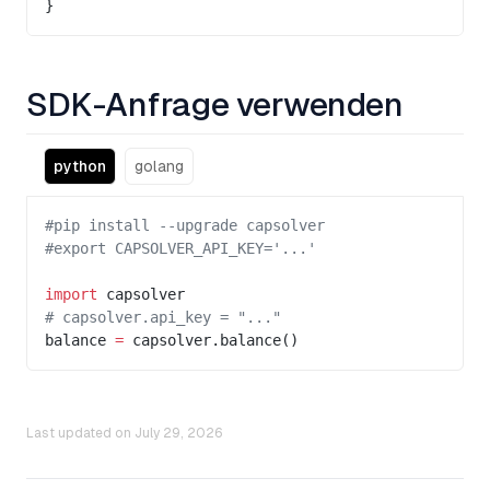
}
SDK-Anfrage verwenden
python
golang
#pip install --upgrade capsolver
#export CAPSOLVER_API_KEY='...'
import
 capsolver
# capsolver.api_key = "..."
balance 
=
 capsolver.balance()
Last updated on
July 29, 2026