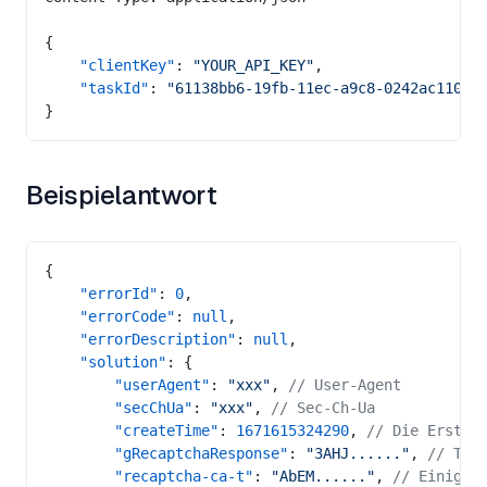
{
    "clientKey"
: 
"YOUR_API_KEY"
,
    "taskId"
: 
"61138bb6-19fb-11ec-a9c8-0242ac11000
}
Beispielantwort
{
    "errorId"
: 
0
,
    "errorCode"
: 
null
,
    "errorDescription"
: 
null
,
    "solution"
: {
        "userAgent"
: 
"xxx"
, 
// User-Agent
        "secChUa"
: 
"xxx"
, 
// Sec-Ch-Ua
        "createTime"
: 
1671615324290
, 
// Die Erstel
        "gRecaptchaResponse"
: 
"3AHJ......"
, 
// Tok
        "recaptcha-ca-t"
: 
"AbEM......"
, 
// Einige 