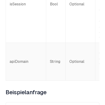
isSession
Bool
Optional
Hin
ei
nor
die
aut
das
we
De
Ca
die
apiDomain
String
Optional
we
•
h
•
h
Beispielanfrage