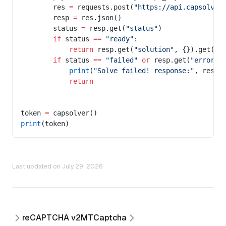
        res 
=
 requests.post(
"https://api.capsolver
        resp 
=
 res.json()
        status 
=
 resp.get(
"status"
)
        if
 status 
==
 "ready"
:
            return
 resp.get(
"solution"
, {}).get(
'g
        if
 status 
==
 "failed"
 or
 resp.get(
"errorId
            print
(
"Solve failed! response:"
, res.t
            return
token 
=
 capsolver()
print
(token)
Last updated on
July 29, 2026
reCAPTCHA v2
MTCaptcha