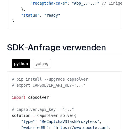
        "recaptcha-ca-e"
: 
"Abp_......"
 // Einige v
    },
    "status"
: 
"ready"
}
SDK-Anfrage verwenden
python
golang
# pip install --upgrade capsolver
# export CAPSOLVER_API_KEY='...'
import
 capsolver
# capsolver.api_key = "..."
solution 
=
 capsolver.solve({
    "type"
: 
"ReCaptchaV3TaskProxyLess"
,
    "websiteURL"
: 
"https://www.google.com"
,