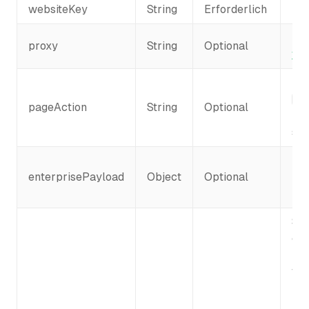
websiteKey
String
Erforderlich
re
Erf
proxy
String
Optional
ve
Fü
ac
pageAction
String
Optional
ind
suc
Für
enterprisePayload
Object
Optional
na
un
Ses
ei
zur
ver
nor