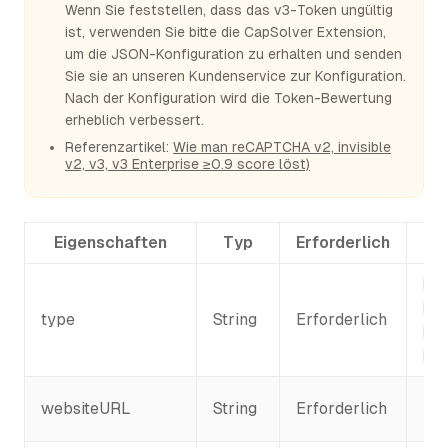
Wenn Sie feststellen, dass das v3-Token ungültig
ist, verwenden Sie bitte die CapSolver Extension,
um die JSON-Konfiguration zu erhalten und senden
Sie sie an unseren Kundenservice zur Konfiguration.
Nach der Konfiguration wird die Token-Bewertung
erheblich verbessert.
Referenzartikel:
Wie man reCAPTCHA v2, invisible
v2, v3, v3 Enterprise ≥0.9 score löst)
Eigenschaften
Typ
Erforderlich
Re
Re
type
String
Erforderlich
Re
Re
Die
websiteURL
String
Erforderlich
re