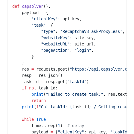
def
 capsolver
():
    payload 
=
 {
        "clientKey"
: api_key,
        "task"
: {
            "type"
: 
'ReCaptchaV3TaskProxyLess'
,
            "websiteKey"
: site_key,
            "websiteURL"
: site_url,
            "pageAction"
: 
"login"
,
        }
    }
    res 
=
 requests.post(
"https://api.capsolver.com
    resp 
=
 res.json()
    task_id 
=
 resp.get(
"taskId"
)
    if
 not
 task_id:
        print
(
"Failed to create task:"
, res.text)
        return
    print
(
f
"Got taskId: 
{
task_id
}
 / Getting result
    while
 True
:
        time.sleep(
1
)  
# delay
        payload 
=
 {
"clientKey"
: api_key, 
"taskId"
: