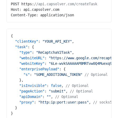
POST https:
//api.capsolver.com/createTask
Host: api.capsolver.com
Content-Type: application/json
{
  "clientKey"
: 
"YOUR_API_KEY"
,
  "task"
: {
    "type"
: 
"ReCaptchaV2Task"
,
    "websiteURL"
: 
"https://www.google.com/recaptch
    "websiteKey"
: 
"6Le-wvkSAAAAAPBMRTvw0Q4Muexq9bi
    "enterprisePayload"
: {
      "s"
: 
"SOME_ADDITIONAL_TOKEN"
 // Optional
    },
    "isInvisible"
: 
false
, 
// Optional
    "pageAction"
: 
"submit"
, 
// Optional
    "apiDomain"
: 
""
, 
// Optional
    "proxy"
: 
"http:ip:port:user:pass"
, 
// socks5:i
  }
}