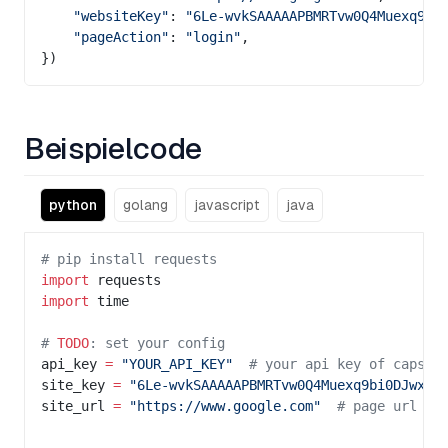
    "websiteKey"
: 
"6Le-wvkSAAAAAPBMRTvw0Q4Muexq9bi
    "pageAction"
: 
"login"
,
})
Beispielcode
python
golang
javascript
java
# pip install requests
import
 requests
import
 time
# 
TODO
: set your config
api_key 
=
 "YOUR_API_KEY"
  # your api key of capsol
site_key 
=
 "6Le-wvkSAAAAAPBMRTvw0Q4Muexq9bi0DJwx_k
site_url 
=
 "https://www.google.com"
  # page url of