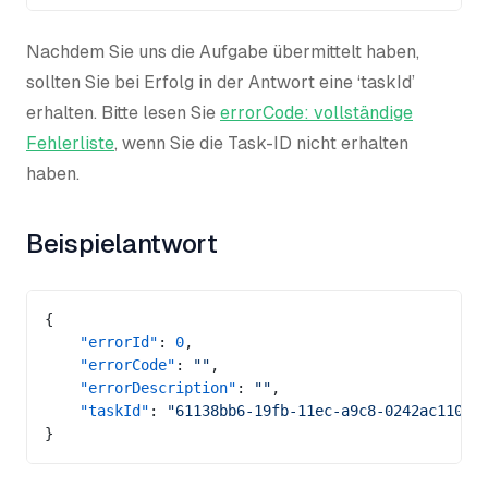
Nachdem Sie uns die Aufgabe übermittelt haben,
sollten Sie bei Erfolg in der Antwort eine ‘taskId’
erhalten. Bitte lesen Sie
errorCode: vollständige
Fehlerliste
, wenn Sie die Task-ID nicht erhalten
haben.
Beispielantwort
{
    "errorId"
: 
0
,
    "errorCode"
: 
""
,
    "errorDescription"
: 
""
,
    "taskId"
: 
"61138bb6-19fb-11ec-a9c8-0242ac11000
}