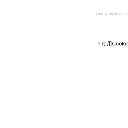
Last updated on
Ju
使用Cooki