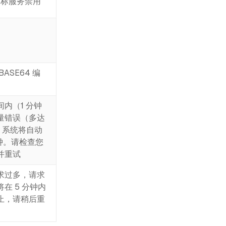
被目标服务禁用
ASE64 编
内（1 分钟
量错误（多达
），系统将自动
分钟。请检查您
并重试
求过多，请求
在 5 分钟内
止，请稍后重