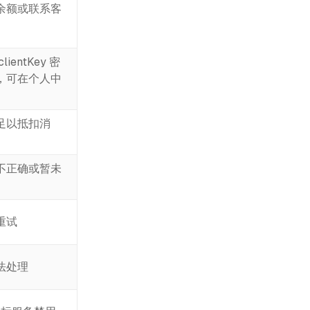
余额或联系客
ientKey 密
，可在个人中
足以抵扣消
不正确或暂未
重试
法处理