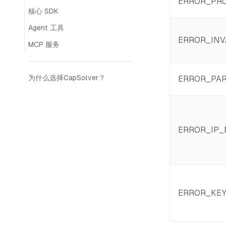
ERROR_PR
核心 SDK
Agent 工具
ERROR_INV
MCP 服务
为什么选择CapSolver？
ERROR_PAR
ERROR_IP
ERROR_KE