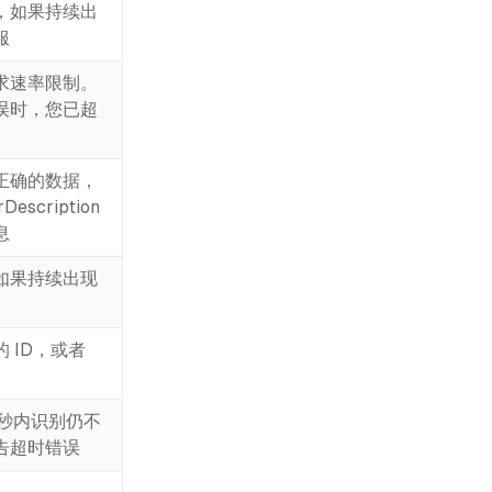
，如果持续出
服
求速率限制。
误时，您已超
正确的数据，
Description
息
如果持续出现
 ID，或者
0 秒内识别仍不
告超时错误