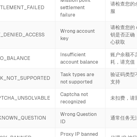
Mission point
请检查您的
TLEMENT_FAILED
settlement
服
failure
请检查您的 cl
Wrong account
_DENIED_ACCESS
钥是否正确
key
心获取
Insufficient
账户余额不
RO_BALANCE
account balance
耗，请充值
Task types are
验证码类型
SK_NOT_SUPPORTED
not supported
支持
Captcha not
PTCHA_UNSOLVABLE
未扣费，请
recognized
Wrong Question
KNOWN_QUESTION
通常任务无
ID
Proxy IP banned