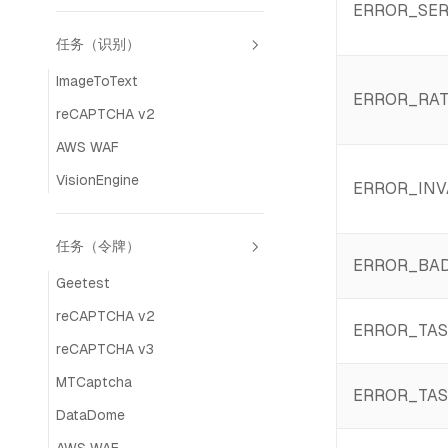
ERROR_SER
任务（识别）
ImageToText
ERROR_RAT
reCAPTCHA v2
AWS WAF
VisionEngine
ERROR_INV
任务（令牌）
ERROR_BA
Geetest
reCAPTCHA v2
ERROR_TAS
reCAPTCHA v3
MTCaptcha
ERROR_TAS
DataDome