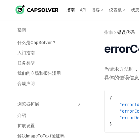
指南
API
博客
仪表板
状
指南
指南
错误代码
什么是CapSolver？
erro
入门指南
任务类型
当请求方法时
我们的立场和报告滥用
具体的错误信息
合规声明
{
浏览器扩展
    "errorI
    "errorC
介绍
    "errorD
}
扩展设置
解决ImageToText验证码