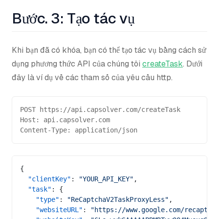
Bước. 3: Tạo tác vụ
Khi bạn đã có khóa, bạn có thể tạo tác vụ bằng cách sử
dụng phương thức API của chúng tôi
createTask
. Dưới
đây là ví dụ về các tham số của yêu cầu http.
POST https://api.capsolver.com/createTask
Host: api.capsolver.com
Content-Type: application/json
{
  "clientKey"
: 
"YOUR_API_KEY"
,
  "task"
: {
    "type"
: 
"ReCaptchaV2TaskProxyLess"
,
    "websiteURL"
: 
"https://www.google.com/recaptch