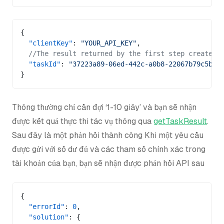
{
  "clientKey"
: 
"YOUR_API_KEY"
,
  //The result returned by the first step createTa
  "taskId"
: 
"37223a89-06ed-442c-a0b8-22067b79c5b4"
}
Thông thường chỉ cần đợi ‘1-10 giây’ và bạn sẽ nhận
được kết quả thực thi tác vụ thông qua
getTaskResult
.
Sau đây là một phản hồi thành công Khi một yêu cầu
được gửi với số dư đủ và các tham số chính xác trong
tài khoản của bạn, bạn sẽ nhận được phản hồi API sau
{
  "errorId"
: 
0
,
  "solution"
: {