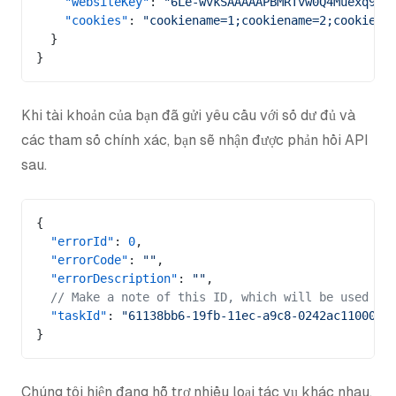
    "websiteKey"
: 
"6Le-wvkSAAAAAPBMRTvw0Q4Muexq9bi
    "cookies"
: 
"cookiename=1;cookiename=2;cookieNa
  }
}
Khi tài khoản của bạn đã gửi yêu cầu với số dư đủ và
các tham số chính xác, bạn sẽ nhận được phản hồi API
sau.
{
  "errorId"
: 
0
,
  "errorCode"
: 
""
,
  "errorDescription"
: 
""
,
  // Make a note of this ID, which will be used in
  "taskId"
: 
"61138bb6-19fb-11ec-a9c8-0242ac110006"
}
Chúng tôi hiện đang hỗ trợ nhiều loại tác vụ khác nhau.