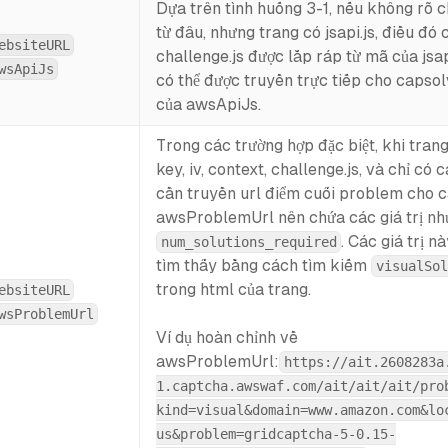
Dựa trên tình huống 3-1, nếu không rõ c
từ đâu, nhưng trang có jsapi.js, điều đó 
ebsiteURL
challenge.js được lắp ráp từ mã của jsapi.
wsApiJs
có thể được truyền trực tiếp cho capsolv
của awsApiJs.
Trong các trường hợp đặc biệt, khi tran
key, iv, context, challenge.js, và chỉ có 
cần truyền url điểm cuối problem cho c
awsProblemUrl nên chứa các giá trị n
. Các giá trị n
num_solutions_required
tìm thấy bằng cách tìm kiếm
visualSol
trong html của trang.
ebsiteURL
wsProblemUrl
Ví dụ hoàn chỉnh về
awsProblemUrl:
https://ait.2608283a
1.captcha.awswaf.com/ait/ait/ait/pro
kind=visual&domain=www.amazon.com&lo
us&problem=gridcaptcha-5-0.15-