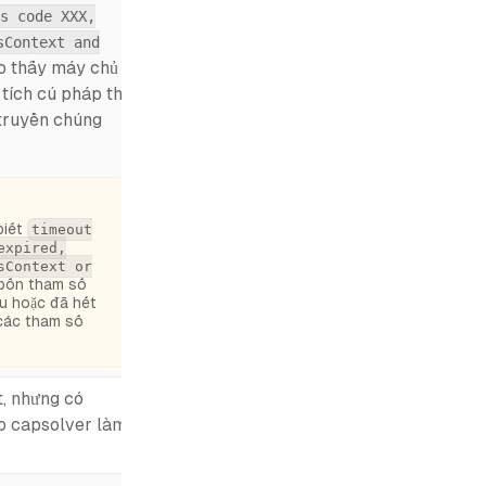
s code XXX,
sContext and
ho thấy máy chủ
 tích cú pháp thủ
 truyền chúng
biết
timeout
expired,
sContext or
 bốn tham số
u hoặc đã hết
 các tham số
t, nhưng có
ho capsolver làm