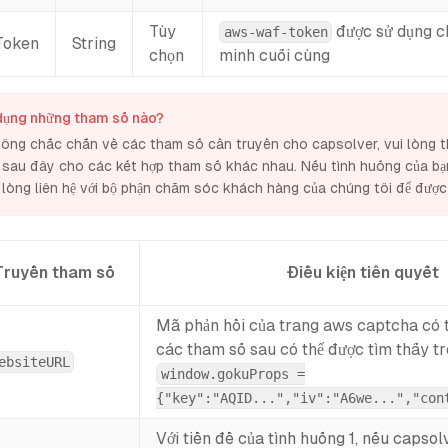
Tùy
được sử dụng c
aws-waf-token
Token
String
chọn
minh cuối cùng
 dụng những tham số nào?
ông chắc chắn về các tham số cần truyền cho capsolver, vui lòng 
 sau đây cho các kết hợp tham số khác nhau. Nếu tình huống của b
i lòng liên hệ với bộ phận chăm sóc khách hàng của chúng tôi để được 
Truyền tham số
Điều kiện tiên quyết
Mã phản hồi của trang aws captcha có t
các tham số sau có thể được tìm thấy t
ebsiteURL
window.gokuProps =
{"key":"AQID...","iv":"A6we...","con
Với tiền đề của tình huống 1, nếu capsol