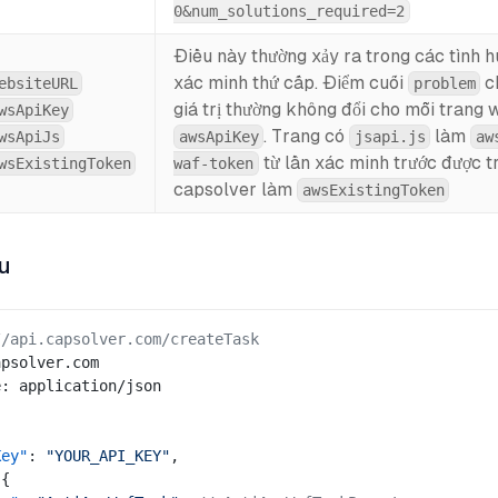
0&num_solutions_required=2
Điều này thường xảy ra trong các tình 
xác minh thứ cấp. Điểm cuối
c
ebsiteURL
problem
giá trị thường không đổi cho mỗi trang
wsApiKey
. Trang có
làm
wsApiJs
awsApiKey
jsapi.js
aw
từ lần xác minh trước được t
wsExistingToken
waf-token
capsolver làm
awsExistingToken
ầu
//api.capsolver.com/createTask
apsolver.com
e: application/json
Key"
: 
"YOUR_API_KEY"
,
 {