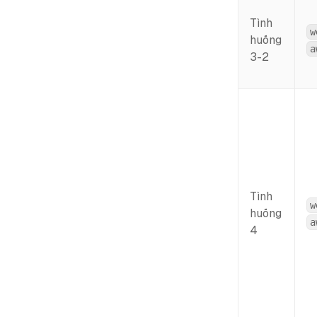
Tình
w
huống
a
3-2
Tình
w
huống
a
4