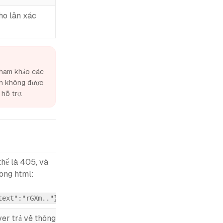
ho lần xác
tham khảo các
ạn không được
hỗ trợ.
hể là 405, và
rong html:
text":"rGXm.."}
ver trả về thông