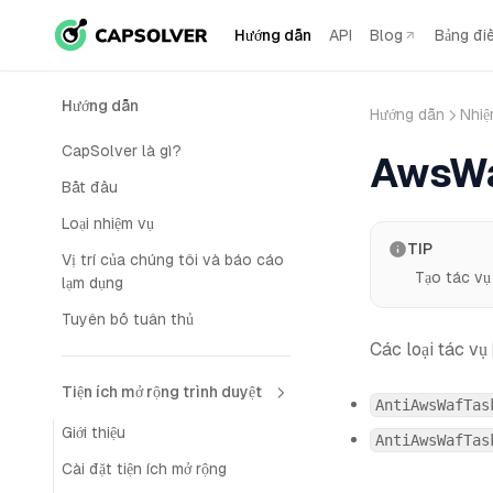
Hướng dẫn
API
Blog
Bảng đi
Hướng dẫn
Hướng dẫn
Nhiệ
CapSolver là gì?
AwsWa
Bắt đầu
Loại nhiệm vụ
TIP
Vị trí của chúng tôi và báo cáo
Tạo tác v
lạm dụng
Tuyên bố tuân thủ
Các loại tác vụ
Tiện ích mở rộng trình duyệt
AntiAwsWafTas
Giới thiệu
AntiAwsWafTas
Cài đặt tiện ích mở rộng