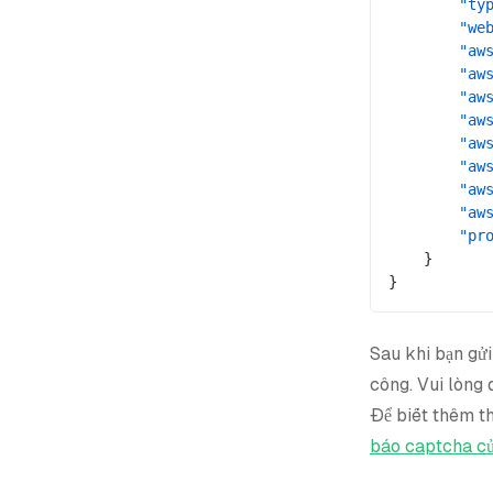
        "ty
        "we
        "aw
        "aw
        "aw
        "aw
        "aw
        "aw
        "aw
        "aw
        "pr
    }
}
Sau khi bạn gửi
công. Vui lòng
Để biết thêm th
báo captcha 