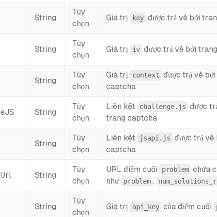
Tùy
String
Giá trị
được trả về bởi tra
key
chọn
Tùy
String
Giá trị
được trả về bởi tran
iv
chọn
Tùy
Giá trị
được trả về bởi
context
String
chọn
captcha
Tùy
Liên kết
được trả
challenge.js
geJS
String
chọn
trang captcha
Tùy
Liên kết
được trả về 
jsapi.js
String
chọn
captcha
Tùy
URL điểm cuối
chứa c
problem
Url
String
chọn
như
,
problem
num_solutions_r
Tùy
String
Giá trị
của điểm cuối
api_key
chọn