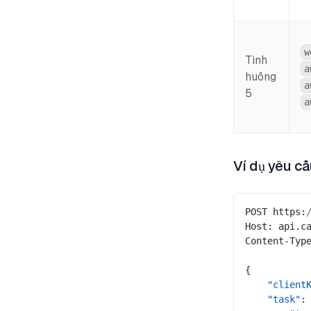
w
Tình
a
huống
a
5
a
Ví dụ yêu c
POST https:
Host: api.c
Content-Typ
{
    "client
    "task"
: