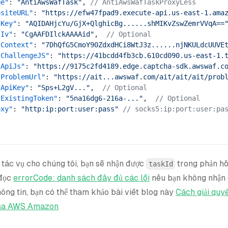
pe"
: 
"AntiAwsWafTask"
, 
// AntiAwsWafTaskProxyLess
bsiteURL"
: 
"https://efw47fpad9.execute-api.us-east-1.ama
sKey"
: 
"AQIDAHjcYu/GjX+QlghicBg......shMIKvZswZemrVVqA==
sIv"
: 
"CgAAFDIlckAAAAid"
,  
// Optional
sContext"
: 
"7DhQfG5CmoY90ZdxdHCi8WtJ3z......njNKULdcUUVE
sChallengeJS"
: 
"https://41bcdd4fb3cb.610cd090.us-east-1.
sApiJs"
: 
"https://9175c2fd4189.edge.captcha-sdk.awswaf.c
sProblemUrl"
: 
"https://ait...awswaf.com/ait/ait/ait/prob
sApiKey"
: 
"Sps+L2gV..."
,  
// Optional
sExistingToken"
: 
"5na16dg6-216a-..."
,  
// Optional
oxy"
: 
"http:ip:port:user:pass"
 // socks5:ip:port:user:pa
 tác vụ cho chúng tôi, bạn sẽ nhận được
trong phản hồ
taskId
 đọc
errorCode: danh sách đầy đủ các lỗi
nếu bạn không nhận đ
ông tin, bạn có thể tham khảo bài viết blog này
Cách giải quy
của AWS Amazon