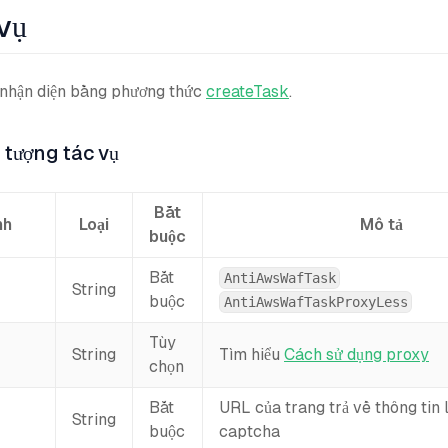
vụ
 nhận diện bằng phương thức
createTask
.
 tượng tác vụ
Bắt
nh
Loại
Mô tả
buộc
Bắt
AntiAwsWafTask
String
buộc
AntiAwsWafTaskProxyLess
Tùy
String
Tìm hiểu
Cách sử dụng proxy
chọn
Bắt
URL của trang trả về thông tin 
String
buộc
captcha