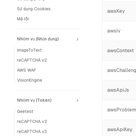
Sử dụng Cookies
awsKey
Mã lỗi
awsIv
Nhiệm vụ (Nhận dạng)
ImageToText
awsContext
reCAPTCHA v2
awsChallen
AWS WAF
VisionEngine
awsApiJs
Nhiệm vụ (Token)
awsProblem
Geetest
reCAPTCHA v2
awsApiKey
reCAPTCHA v3