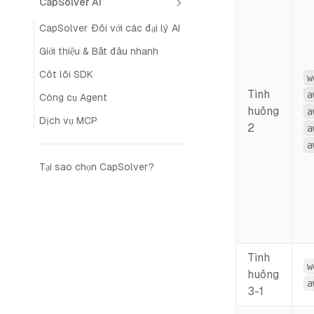
CapSolver AI
CapSolver Đối với các đại lý AI
Giới thiệu & Bắt đầu nhanh
Cốt lõi SDK
w
Tình
a
Công cụ Agent
huống
a
Dịch vụ MCP
2
a
a
Tại sao chọn CapSolver?
Tình
w
huống
a
3-1