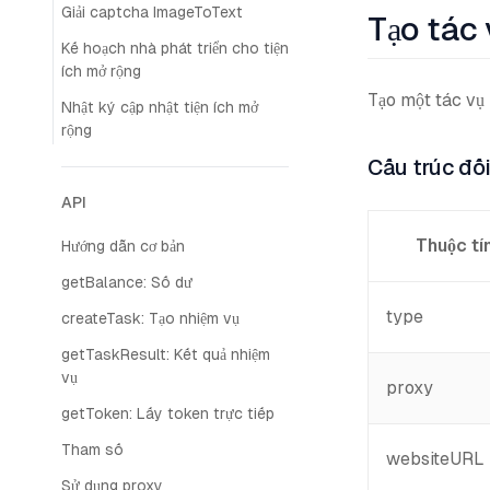
Giải captcha ImageToText
Tạo tác 
Kế hoạch nhà phát triển cho tiện
ích mở rộng
Tạo một tác vụ
Nhật ký cập nhật tiện ích mở
rộng
Cấu trúc đối
API
Thuộc tí
Hướng dẫn cơ bản
getBalance: Số dư
type
createTask: Tạo nhiệm vụ
getTaskResult: Kết quả nhiệm
vụ
proxy
getToken: Lấy token trực tiếp
Tham số
websiteURL
Sử dụng proxy