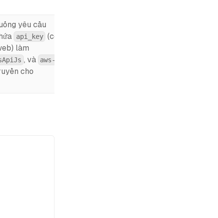
huống yêu cầu
hứa
(có
api_key
 web) làm
, và
sApiJs
aws-
ruyền cho