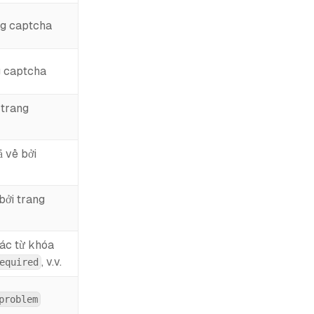
ng captcha
g captcha
 trang
 về bởi
bởi trang
ác từ khóa
, v.v.
equired
problem