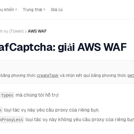
ều khiển
Trạng thái
Giá cả
m vụ (Token)
AWS WAF
fCaptcha: giải AWS WAF
ụ bằng phương thức
createTask
và nhận kết quả bằng phương thức
ge
mà chúng tôi hỗ trợ:
types
loại tác vụ này yêu cầu proxy của riêng bạn.
k
loại tác vụ này không yêu cầu proxy của riêng bạn
kProxyLess