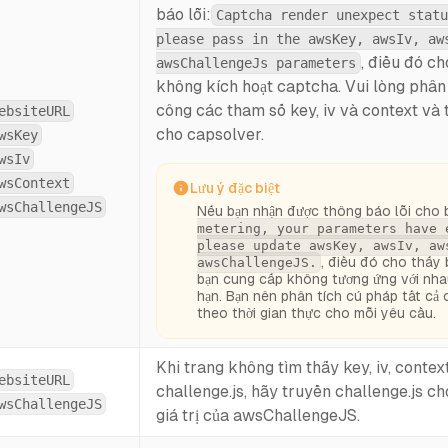
báo lỗi:
Captcha render unexpect statu
please pass in the awsKey, awsIv, aw
, điều đó c
awsChallengeJs parameters
không kích hoạt captcha. Vui lòng phân
công các tham số key, iv và context và
ebsiteURL
cho capsolver.
wsKey
wsIv
wsContext
Lưu ý đặc biệt
wsChallengeJS
Nếu bạn nhận được thông báo lỗi cho 
metering, your parameters have 
please update awsKey, awsIv, aw
, điều đó cho thấy
awsChallengeJS.
bạn cung cấp không tương ứng với nha
hạn. Bạn nên phân tích cú pháp tất cả
theo thời gian thực cho mỗi yêu cầu.
Khi trang không tìm thấy key, iv, contex
ebsiteURL
challenge.js, hãy truyền challenge.js c
wsChallengeJS
giá trị của awsChallengeJS.