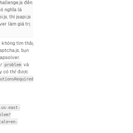
hallenge.js đến
có nghĩa là
js, thì jsapi.js
er làm giá trị
g không tìm thấy
captcha.js, bạn
apsolver.
hư
và
problem
ày có thể được
utionsRequired
.us-east-
blem?
cale=en-