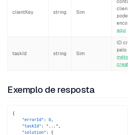
conta d
cliente,
clientKey
string
Sim
pode se
encontr
aqui
ID criad
pelo
taskId
string
Sim
método
createT
Exemplo de resposta
{
    "errorId"
: 
0
,
	"taskId"
: 
"..."
,
    "solution"
: {