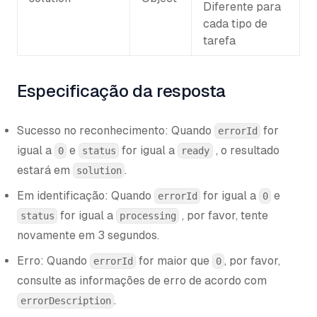
Diferente para
cada tipo de
tarefa
Especificação da resposta
Sucesso no reconhecimento: Quando
for
errorId
igual a
e
for igual a
, o resultado
0
status
ready
estará em
.
solution
Em identificação: Quando
for igual a
e
errorId
0
for igual a
, por favor, tente
status
processing
novamente em 3 segundos.
Erro: Quando
for maior que
, por favor,
errorId
0
consulte as informações de erro de acordo com
.
errorDescription