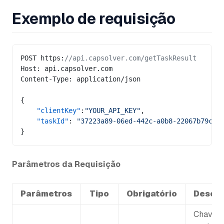
Exemplo de requisição
POST https:
//api.capsolver.com/getTaskResult
Host: api.capsolver.com
Content-Type: application/json
{
    "clientKey"
:
"YOUR_API_KEY"
,
    "taskId"
: 
"37223a89-06ed-442c-a0b8-22067b79c5b
}
Parâmetros da Requisição
Parâmetros
Tipo
Obrigatório
Descri
Chave d