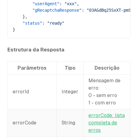
        "userAgent"
: 
"xxx"
,
        "gRecaptchaResponse"
: 
"03AGdBq25SxXT-pmSeB
    },
    "status"
: 
"ready"
}
Estrutura da Resposta
Parâmetros
Tipo
Descrição
Mensagem de
erro:
errorId
Integer
0 - sem erro
1 - com erro
errorCode: lista
errorCode
String
completa de
erros